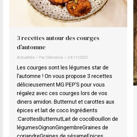
3 recettes autour des courges
d’automne
Actualités
Par
Clémence
24/11/2023
Les courges sont les légumes star de
l’automne ! On vous propose 3 recettes
délicieusement MG PEP’S pour vous
régalez avec ces courges lors de vos
diners amidon. Butternut et carottes aux
épices et lait de coco Ingrédients
:CarottesButternutLait de cocoBouillon de
légumesOignonGingembreGraines de
coriandreGraines de sésameEpices