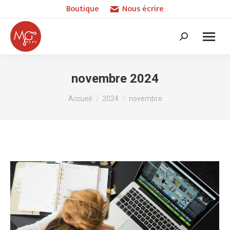
Boutique
Nous écrire
Recherche
:
novembre 2024
Vous êtes ici :
Accueil
2024
novembre