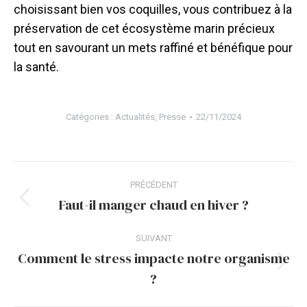
choisissant bien vos coquilles, vous contribuez à la
préservation de cet écosystème marin précieux
tout en savourant un mets raffiné et bénéfique pour
la santé.
Catégories :
Actualités
,
Presse
22/11/2024
Navigation
PRÉCÉDENT
article
Faut-il manger chaud en hiver ?
Article
précédent
SUIVANT
:
Comment le stress impacte notre organisme
Article
?
suivant