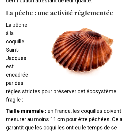
certification attestant de leur qualité.
La pêche : une activité réglementée
La pêche
à la
coquille
Saint-
Jacques
est
encadrée
par des
règles strictes pour préserver cet écosystème
fragile :
Taille minimale :
en France, les coquilles doivent
mesurer au moins 11 cm pour être pêchées. Cela
garantit que les coquilles ont eu le temps de se