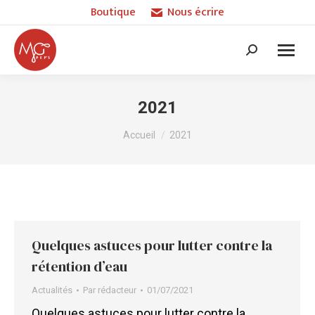
Boutique
Nous écrire
Recherche
:
2021
Vous êtes ici :
Accueil
2021
Quelques astuces pour lutter contre la
rétention d’eau
Actualités
Par
rédacteur
01/07/2021
Quelques astuces pour lutter contre la