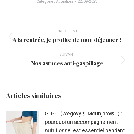
Catégorie :
Actualités
22/09/2023
Navigation
PRÉCÉDENT
article
A la rentrée, je profite de mon déjeuner !
Article
précédent
SUIVANT
:
Nos astuces anti-gaspillage
Article
suivant
:
Articles similaires
GLP-1 (Wegovy®, Mounjaro®…) :
pourquoi un accompagnement
nutritionnel est essentiel pendant