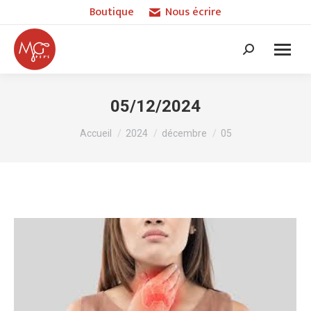
Boutique
Nous écrire
Recherche
:
05/12/2024
Vous êtes ici :
Accueil
2024
décembre
05