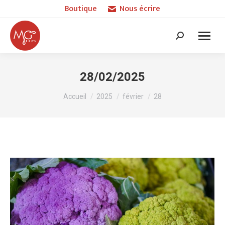
Boutique
Nous écrire
Recherche
:
28/02/2025
Vous êtes ici :
Accueil
2025
février
28