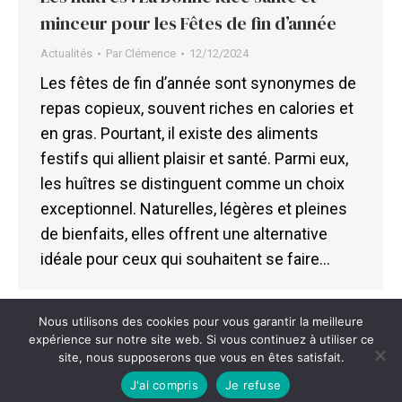
minceur pour les Fêtes de fin d’année
Actualités
Par
Clémence
12/12/2024
Les fêtes de fin d’année sont synonymes de
repas copieux, souvent riches en calories et
en gras. Pourtant, il existe des aliments
festifs qui allient plaisir et santé. Parmi eux,
les huîtres se distinguent comme un choix
exceptionnel. Naturelles, légères et pleines
de bienfaits, elles offrent une alternative
idéale pour ceux qui souhaitent se faire…
Nous utilisons des cookies pour vous garantir la meilleure
expérience sur notre site web. Si vous continuez à utiliser ce
site, nous supposerons que vous en êtes satisfait.
© 2024 MG PERRIN |
Conception et réalisation : Amplitude360
|
J'ai compris
Je refuse
Mentions légales