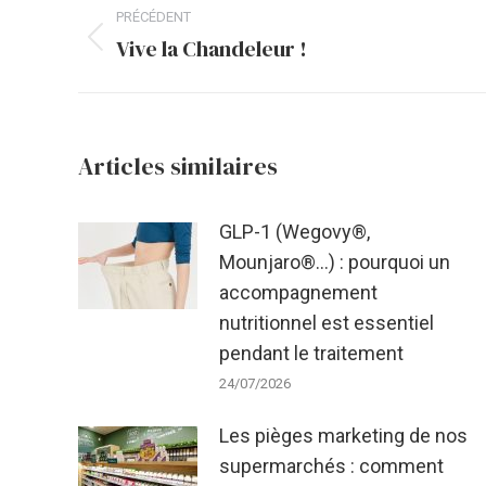
Navigation
PRÉCÉDENT
article
Vive la Chandeleur !
Article
précédent
:
Articles similaires
GLP-1 (Wegovy®,
Mounjaro®…) : pourquoi un
accompagnement
nutritionnel est essentiel
pendant le traitement
24/07/2026
Les pièges marketing de nos
supermarchés : comment