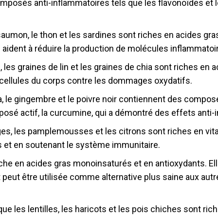
mposés anti-inflammatoires tels que les flavonoïdes et 
 saumon, le thon et les sardines sont riches en acides gr
ls aident à réduire la production de molécules inflammatoi
s, les graines de lin et les graines de chia sont riches en
es cellules du corps contre les dommages oxydatifs.
ma, le gingembre et le poivre noir contiennent des compo
posé actif, la curcumine, qui a démontré des effets anti-i
es, les pamplemousses et les citrons sont riches en vitam
es et en soutenant le système immunitaire.
st riche en acides gras monoinsaturés et en antioxydants. Ell
peut être utilisée comme alternative plus saine aux autr
e les lentilles, les haricots et les pois chiches sont ric