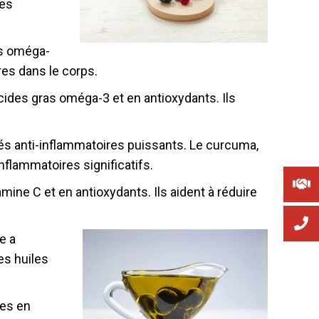
les
as oméga-
res dans le corps.
 acides gras oméga-3 et en antioxydants. Ils
sés anti-inflammatoires puissants. Le curcuma,
nflammatoires significatifs.
ine C et en antioxydants. Ils aident à réduire
e a
es huiles
hes en