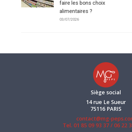
faire les bons choix
alimentaires ?
03/07/2026
Siège social
14 rue Le Sueur
75116 PARIS
contact@mg-peps.c
Tel.
01 85 09 93 37
/
06 22 3