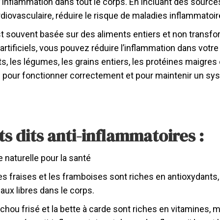
l’inflammation dans tout le corps. En incluant des sourc
diovasculaire, réduire le risque de maladies inflammatoire
st souvent basée sur des aliments entiers et non transfo
 artificiels, vous pouvez réduire l’inflammation dans votr
its, les légumes, les grains entiers, les protéines maigres
in pour fonctionner correctement et pour maintenir un sy
ts dits anti-inflammatoires :
 naturelle pour la santé
 les fraises et les framboises sont riches en antioxydants,
caux libres dans le corps.
e chou frisé et la bette à carde sont riches en vitamines, 