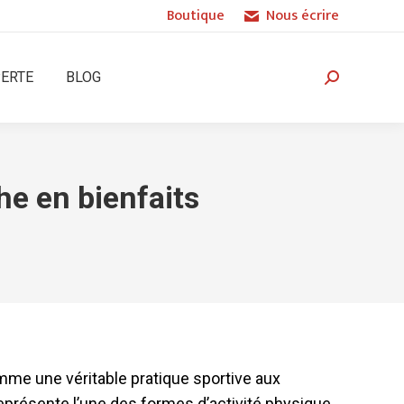
Boutique
Nous écrire
PERTE
BLOG
Recherche
:
he en bienfaits
me une véritable pratique sportive aux
représente l’une des formes d’activité physique