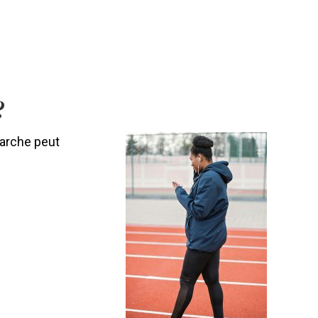
?
marche peut