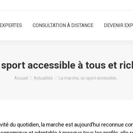
EXPERTES
CONSULTATION À DISTANCE
DEVENIR EX
sport accessible à tous et ric
Vous êtes ici :
Accueil
Actualités
La marche, un sport accessible…
é du quotidien, la marche est aujourd’hui reconnue com
économique et adaptable à presque tous les profils, elle 